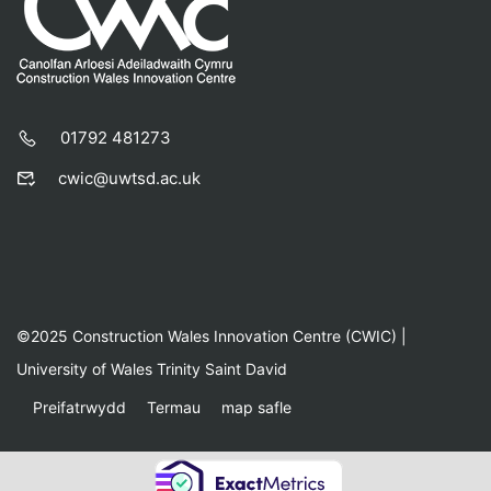
01792 481273
cwic@uwtsd.ac.uk
©2025 Construction Wales Innovation Centre (CWIC) |
University of Wales Trinity Saint David
Preifatrwydd
Termau
map safle