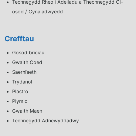
Technegydd Rheoli Adeiladu a Thechnegydd Ôl-
osod / Cynaladwyedd
Crefftau
Gosod briciau
Gwaith Coed
Saernïaeth
Trydanol
Plastro
Plymio
Gwaith Maen
Technegydd Adnewyddadwy