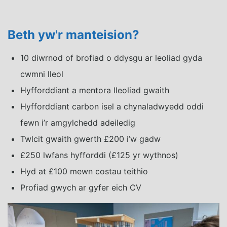
Beth yw'r manteision?
10 diwrnod of brofiad o ddysgu ar leoliad gyda
cwmni lleol
Hyfforddiant a mentora lleoliad gwaith
Hyfforddiant carbon isel a chynaladwyedd oddi
fewn i’r amgylchedd adeiledig
Twlcit gwaith gwerth £200 i’w gadw
£250 lwfans hyfforddi (£125 yr wythnos)
Hyd at £100 mewn costau teithio
Profiad gwych ar gyfer eich CV