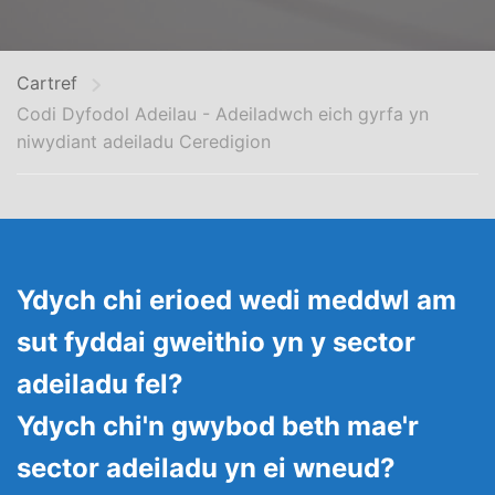
Cartref
Codi Dyfodol Adeilau - Adeiladwch eich gyrfa yn
niwydiant adeiladu Ceredigion
Ydych chi erioed wedi meddwl am
sut fyddai gweithio yn y sector
adeiladu fel?
Ydych chi'n gwybod beth mae'r
sector adeiladu yn ei wneud?