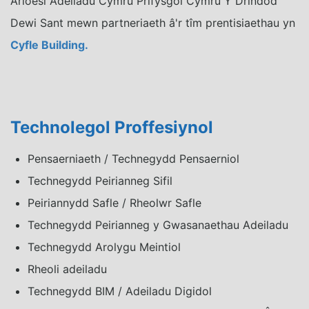
Arloesi Adeiladu Cymru Prifysgol Cymru Y Drindod
Dewi Sant mewn partneriaeth â'r tîm prentisiaethau yn
Cyfle Building.
Technolegol Proffesiynol
Pensaerniaeth / Technegydd Pensaerniol
Technegydd Peirianneg Sifil
Peiriannydd Safle / Rheolwr Safle
Technegydd Peirianneg y Gwasanaethau Adeiladu
Technegydd Arolygu Meintiol
Rheoli adeiladu
Technegydd BIM / Adeiladu Digidol