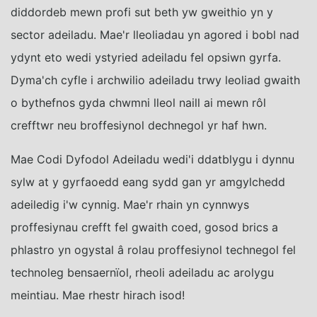
diddordeb mewn profi sut beth yw gweithio yn y
sector adeiladu. Mae'r lleoliadau yn agored i bobl nad
ydynt eto wedi ystyried adeiladu fel opsiwn gyrfa.
Dyma'ch cyfle i archwilio adeiladu trwy leoliad gwaith
o bythefnos gyda chwmni lleol naill ai mewn rôl
crefftwr neu broffesiynol dechnegol yr haf hwn.
Mae Codi Dyfodol Adeiladu wedi'i ddatblygu i dynnu
sylw at y gyrfaoedd eang sydd gan yr amgylchedd
adeiledig i'w cynnig. Mae'r rhain yn cynnwys
proffesiynau crefft fel gwaith coed, gosod brics a
phlastro yn ogystal â rolau proffesiynol technegol fel
technoleg bensaernïol, rheoli adeiladu ac arolygu
meintiau. Mae rhestr hirach isod!