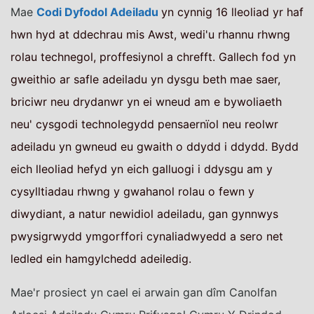
Mae
Codi Dyfodol Adeiladu
yn cynnig 16 lleoliad yr haf
hwn hyd at ddechrau mis Awst, wedi'u rhannu rhwng
rolau technegol, proffesiynol a chrefft. Gallech fod yn
gweithio ar safle adeiladu yn dysgu beth mae saer,
briciwr neu drydanwr yn ei wneud am e bywoliaeth
neu' cysgodi technolegydd pensaernïol neu reolwr
adeiladu yn gwneud eu gwaith o ddydd i ddydd. Bydd
eich lleoliad hefyd yn eich galluogi i ddysgu am y
cysylltiadau rhwng y gwahanol rolau o fewn y
diwydiant, a natur newidiol adeiladu, gan gynnwys
pwysigrwydd ymgorffori cynaliadwyedd a sero net
ledled ein hamgylchedd adeiledig.
Mae'r prosiect yn cael ei arwain gan dîm Canolfan